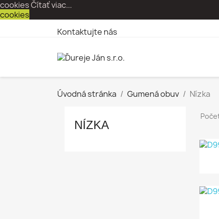
cookies
Čítať viac...
cookies
Kontaktujte nás
Úvodná stránka
Gumená obuv
Nízka
Počet
NÍZKA