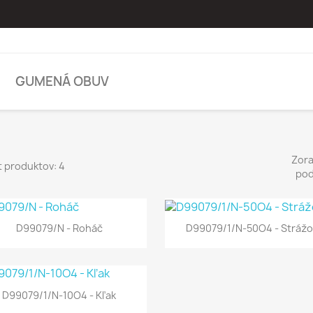
GUMENÁ OBUV
Zora
 produktov: 4
pod
D99079/N - Roháč
D99079/1/N-50O4 - Strážo
D99079/1/N-10O4 - Kľak