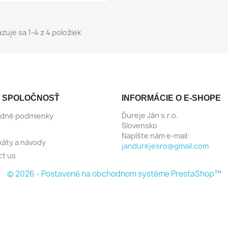
zuje sa 1-4 z 4 položiek
Rýchly náhľad
Rýchly náhľad


 SPOLOČNOSŤ
INFORMÁCIE O E-SHOPE
Rýchly náhľad

Ďureje Ján s.r.o.
dné podmienky
Slovensko
Napíšte nám e-mail:
ikáty a návody
jandurejesro@gmail.com
ct us
© 2026 - Postavené na obchodnom systéme PrestaShop™