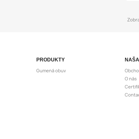
Zobra
PRODUKTY
NAŠA
Gumená obuv
Obcho
O nás
Certif
Conta