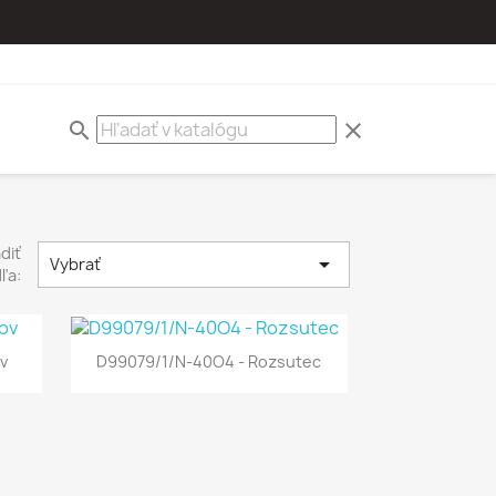
search
clear
diť

Vybrať
ľa:
v
D99079/1/N-40O4 - Rozsutec