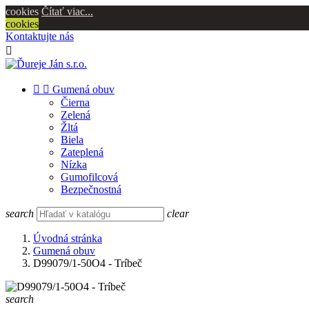
cookies
Čítať viac...
cookies
Kontaktujte nás



Gumená obuv
Čierna
Zelená
Žltá
Biela
Zateplená
Nízka
Gumofilcová
Bezpečnostná
search
clear
Úvodná stránka
Gumená obuv
D99079/1-50O4 - Tríbeč
search