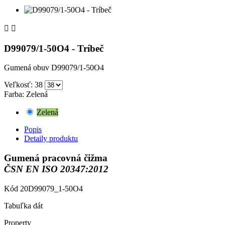


D99079/1-50O4 - Tríbeč
Gumená obuv D99079/1-50O4
Veľkosť: 38
Farba: Zelená
Zelená
Popis
Detaily produktu
Gumená pracovná čižma
ČSN EN ISO 20347:2012
Kód
20D99079_1-50O4
Tabuľka dát
Property