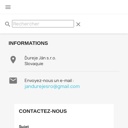

search
clear
INFORMATIONS

Ďureje Ján s.r.o.
Slovaquie

Envoyez-nous un e-mail :
jandurejesro@gmail.com
CONTACTEZ-NOUS
Sujet